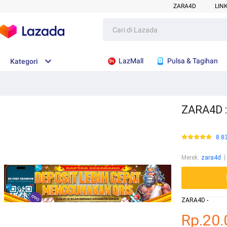
ZARA4D
LIN
LazMall
Pulsa & Tagihan
Kategori
ZARA4D :
8.8
Merek
:
zara4d
ZARA4D -
Rp.20.