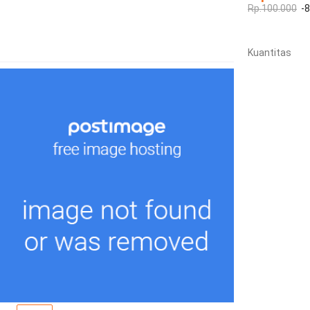
Rp.100.000
-
Kuantitas