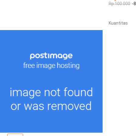
Rp.100.000
-
Kuantitas