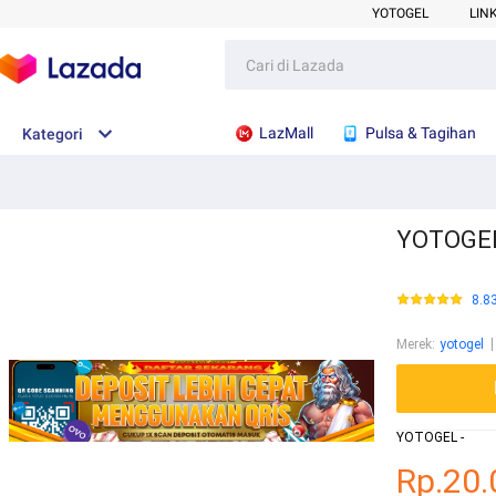
YOTOGEL
LIN
LazMall
Pulsa & Tagihan
Kategori
YOTOGEL 
8.8
Merek
:
yotogel
YOTOGEL -
Rp.20.