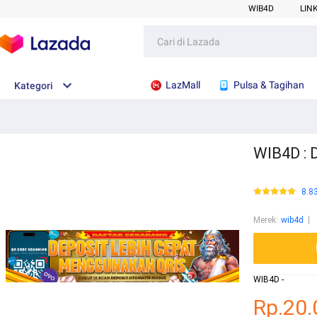
WIB4D
LIN
LazMall
Pulsa & Tagihan
Kategori
WIB4D : 
8.8
Merek
:
wib4d
WIB4D -
Rp.20.