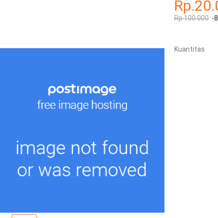
Rp.20.
Rp.100.000
-
Kuantitas