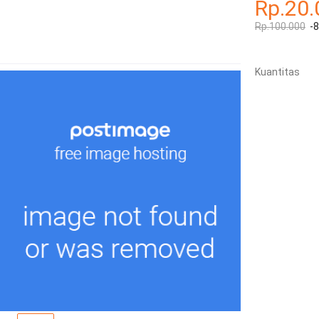
Rp.20.
Rp.100.000
-
Kuantitas