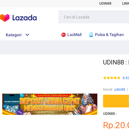
UDIN88
LIN
LazMall
Pulsa & Tagihan
Kategori
UDIN88 :
8.8
Merek
:
udin88
UDIN88 -
Rp.20.