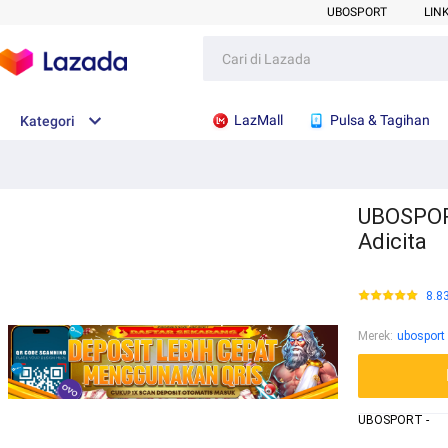
UBOSPORT
LIN
LazMall
Pulsa & Tagihan
Kategori
UBOSPORT
Adicita
8.8
Merek
:
ubosport
UBOSPORT -