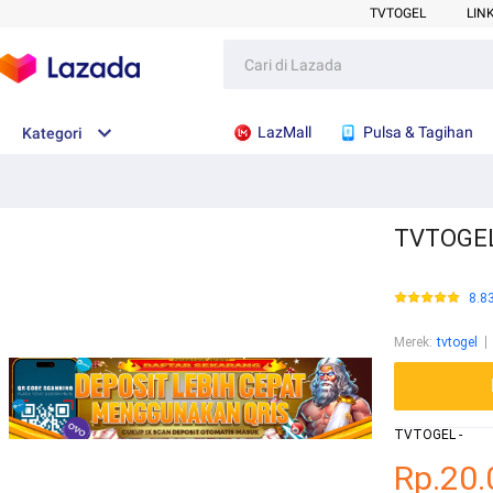
TVTOGEL
LIN
LazMall
Pulsa & Tagihan
Kategori
TVTOGEL 
8.8
Merek
:
tvtogel
TVTOGEL -
Rp.20.