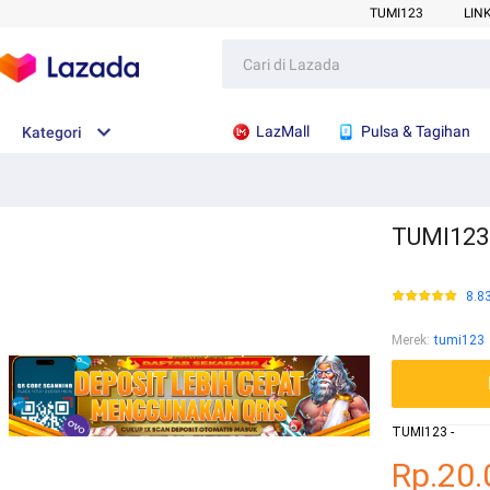
TUMI123
LIN
LazMall
Pulsa & Tagihan
Kategori
TUMI123 
8.8
Merek
:
tumi123
TUMI123 -
Rp.20.