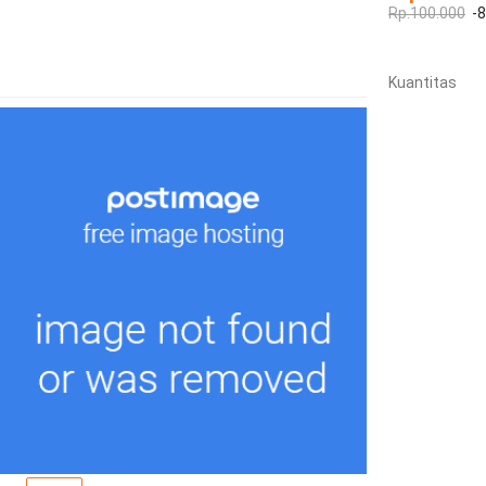
Rp.100.000
-
Kuantitas