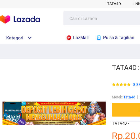
TATA4D
LIN
LazMall
Pulsa & Tagihan
Kategori
TATA4D :
8.8
Merek
:
tata4d
TATA4D -
Rp.20.