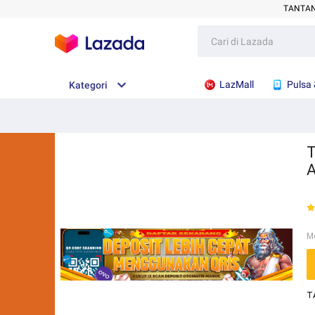
TANTA
LazMall
Pulsa 
Kategori
T
A
M
T