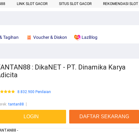
N88
LINK SLOT GACOR
SITUS SLOT GACOR
REKOMENDASI SLOT
& Tagihan
Voucher & Diskon
LazBlog
ANTAN88 : DikaNET - PT. Dinamika Karya
dicita
8.832.900 Penilaian
erek
:
tantan88
LOGIN
DAFTAR SEKARANG
ANTAN88 -