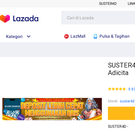
SUSTER4D
LIN
LazMall
Pulsa & Tagihan
Kategori
SUSTER4D
Adicita
8.8
Merek
:
suster4d
SUSTER4D -