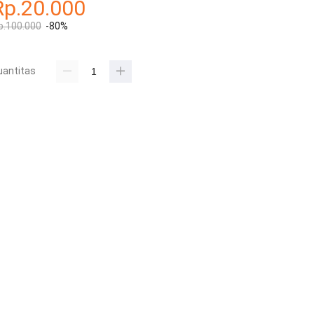
Rp.20.000
p.100.000
-80%
uantitas