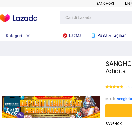
SANGHOKI
LIN
LazMall
Pulsa & Tagihan
Kategori
SANGHOKI
Adicita
8.8
Merek
:
sanghoki
SANGHOKI -