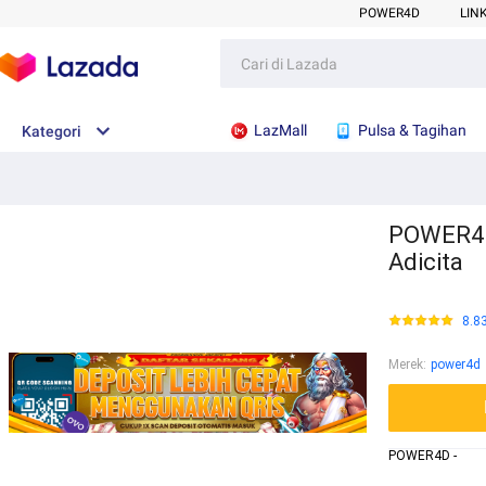
POWER4D
LIN
LazMall
Pulsa & Tagihan
Kategori
POWER4D 
Adicita
8.8
Merek
:
power4d
POWER4D -