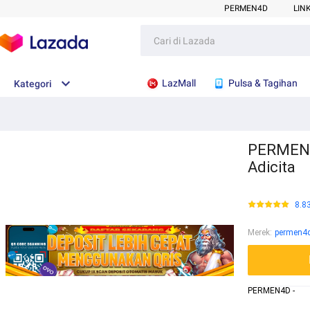
PERMEN4D
LIN
LazMall
Pulsa & Tagihan
Kategori
PERMEN4D
Adicita
8.8
Merek
:
permen4
PERMEN4D -