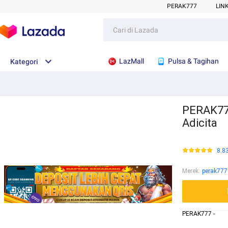
PERAK777
LIN
LazMall
Pulsa & Tagihan
Kategori
PERAK777
Adicita
8.8
Merek
:
perak777
PERAK777 -