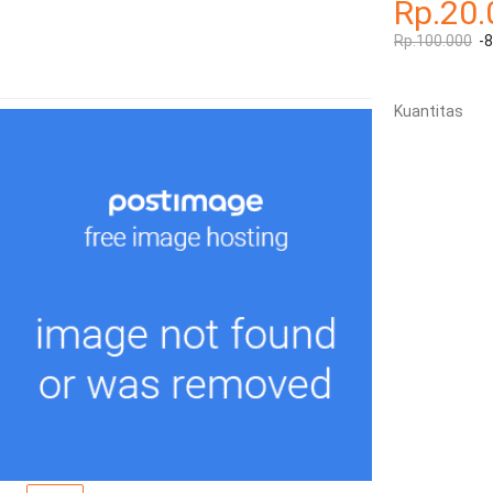
Rp.20.
Rp.100.000
-
Kuantitas