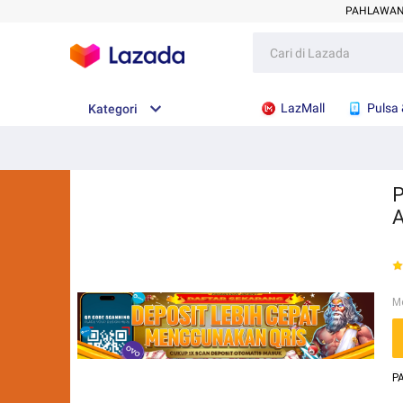
PAHLAWA
LazMall
Pulsa 
Kategori
P
A
M
P