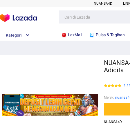
NUANSA4D
LIN
LazMall
Pulsa & Tagihan
Kategori
NUANSA4D
Adicita
8.8
Merek
:
nuansa4
NUANSA4D -