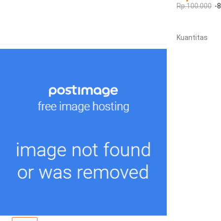
Rp.100.000
-
Kuantitas