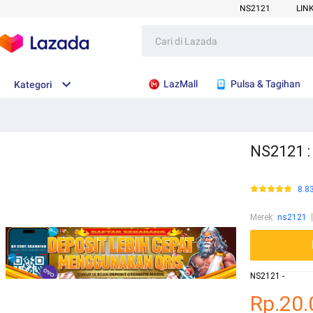
NS2121
LIN
LazMall
Pulsa & Tagihan
Kategori
NS2121 :
8.8
Merek
:
ns2121
NS2121 -
Rp.20.