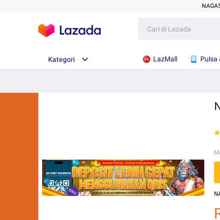
NAGA
LazMall
Pulsa 
Kategori
N
M
N