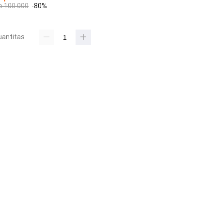
p.100.000
-80%
uantitas