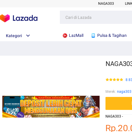
NAGA303
LIN
LazMall
Pulsa & Tagihan
Kategori
NAGA303 
8.8
Merek
:
naga303
NAGA303 -
Rp.20.