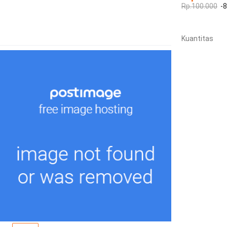
Rp.100.000
-
Kuantitas