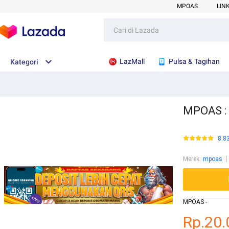
MPOAS
LIN
LazMall
Pulsa & Tagihan
Kategori
MPOAS : 
8.8
Merek
:
mpoas
MPOAS -
Rp.20.