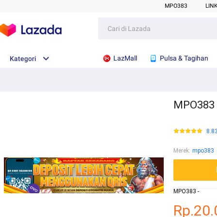
MPO383
LIN
LazMall
Pulsa & Tagihan
Kategori
MPO383 :
8.8
Merek
:
mpo383
MPO383 -
Rp.20.