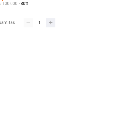
p.100.000
-80%
uantitas