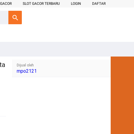
 GACOR
SLOT GACOR TERBARU
LOGIN
DAFTAR
ta
Dijual oleh
mpo2121