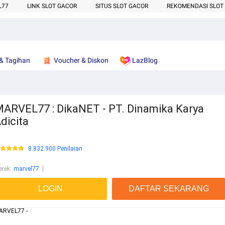
L77
LINK SLOT GACOR
SITUS SLOT GACOR
REKOMENDASI SLOT
& Tagihan
Voucher & Diskon
LazBlog
ARVEL77 : DikaNET - PT. Dinamika Karya
dicita
8.832.900 Penilaian
erek
:
marvel77
LOGIN
DAFTAR SEKARANG
ARVEL77 -