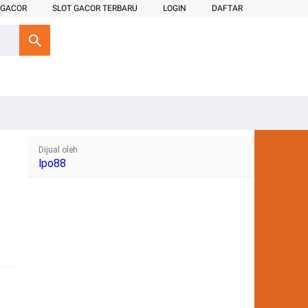
 GACOR
SLOT GACOR TERBARU
LOGIN
DAFTAR
Dijual oleh
lpo88