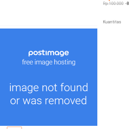
Rp.100.000
-
Kuantitas