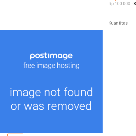
Rp.100.000
-
Kuantitas