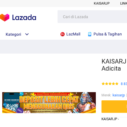
KAISARJP
LIN
LazMall
Pulsa & Tagihan
Kategori
KAISARJP
Adicita
8.8
Merek
:
kaisarjp
KAISARJP -