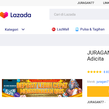
JURAGAN77
LIN
LazMall
Pulsa & Tagihan
Kategori
JURAGAN7
Adicita
8.8
Merek
:
juragan7
JURAGAN77 -