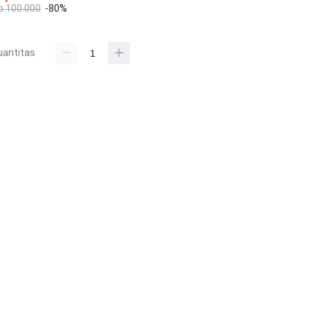
p.100.000
-80%
uantitas