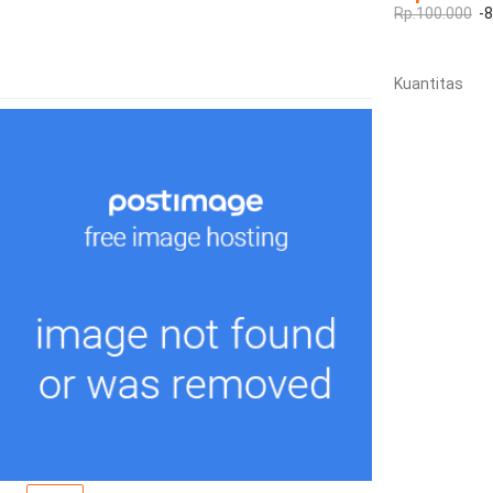
Rp.100.000
-
Kuantitas