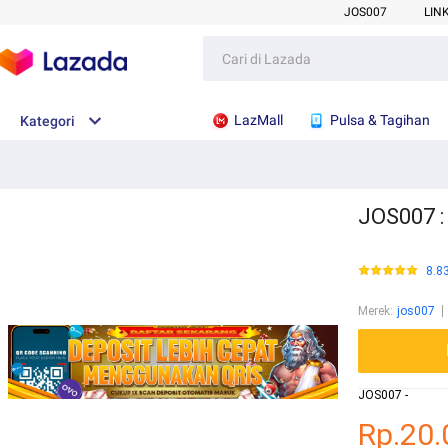
JOS007
LIN
LazMall
Pulsa & Tagihan
Kategori
JOS007 :
8.8
Merek
:
jos007
JOS007 -
Rp.20.