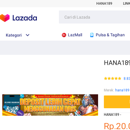
HANA189
LIN
LazMall
Pulsa & Tagihan
Kategori
HANA189 
8.8
Merek
:
hana189
HANA189 -
Rp.20.