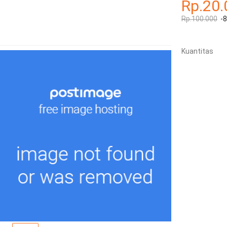
Rp.20.
Rp.100.000
-
Kuantitas