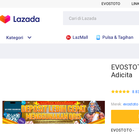
EVOSTOTO
LIN
LazMall
Pulsa & Tagihan
Kategori
EVOSTOTO
Adicita
8.8
Merek
:
evostoto
EVOSTOTO -