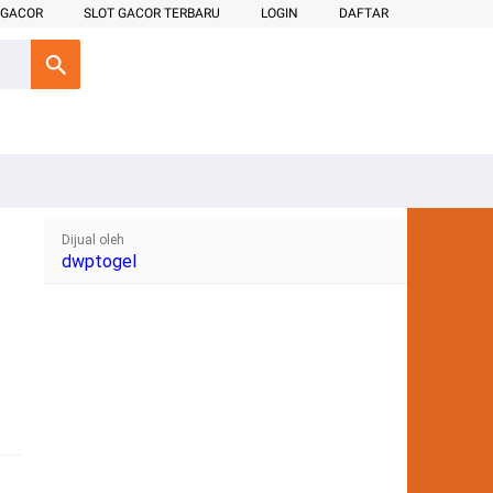
 GACOR
SLOT GACOR TERBARU
LOGIN
DAFTAR
Dijual oleh
dwptogel