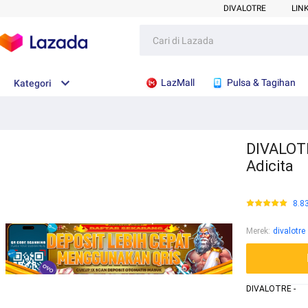
DIVALOTRE
LIN
LazMall
Pulsa & Tagihan
Kategori
DIVALOTR
Adicita
8.8
Merek
:
divalotre
DIVALOTRE -