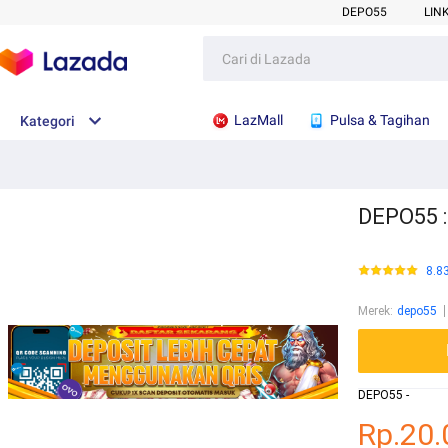
DEPO55
LIN
LazMall
Pulsa & Tagihan
Kategori
DEPO55 :
8.8
Merek
:
depo55
DEPO55 -
Rp.20.