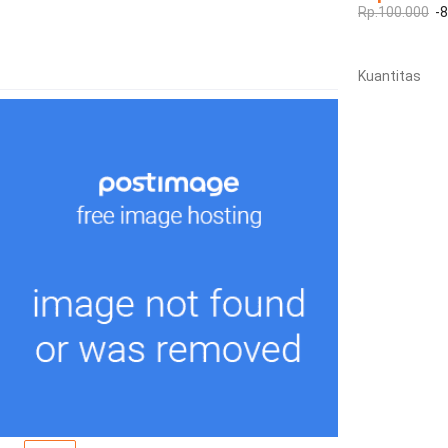
Rp.100.000
-
Kuantitas