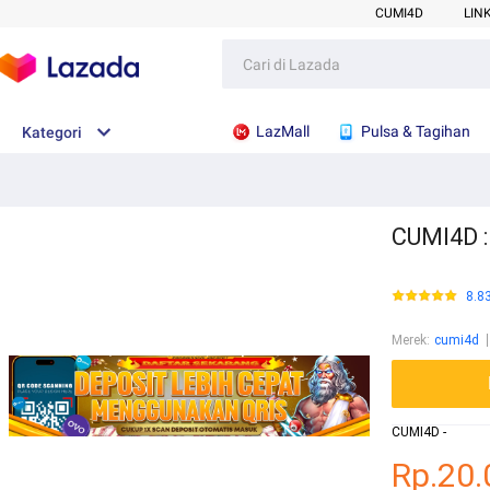
CUMI4D
LIN
LazMall
Pulsa & Tagihan
Kategori
CUMI4D :
8.8
Merek
:
cumi4d
CUMI4D -
Rp.20.