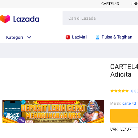
CARTEL4D
LIN
LazMall
Pulsa & Tagihan
Kategori
CARTEL4D
Adicita
8.8
Merek
:
cartel4d
CARTEL4D -