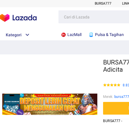
BURSA777
LIN
LazMall
Pulsa & Tagihan
Kategori
BURSA777
Adicita
8.8
Merek
:
bursa77
BURSA777 -