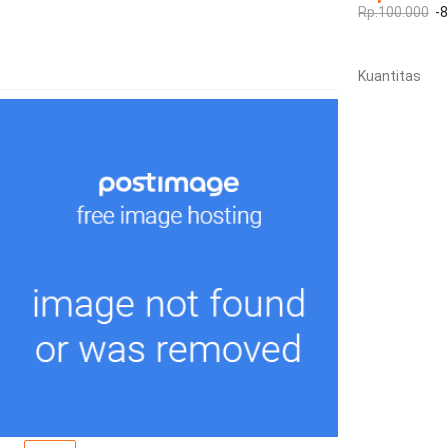
Rp.100.000
-
Kuantitas