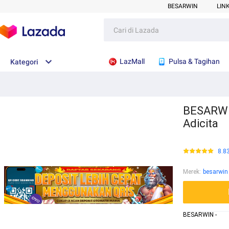
BESARWIN
LIN
LazMall
Pulsa & Tagihan
Kategori
BESARWIN
Adicita
8.8
Merek
:
besarwin
BESARWIN -