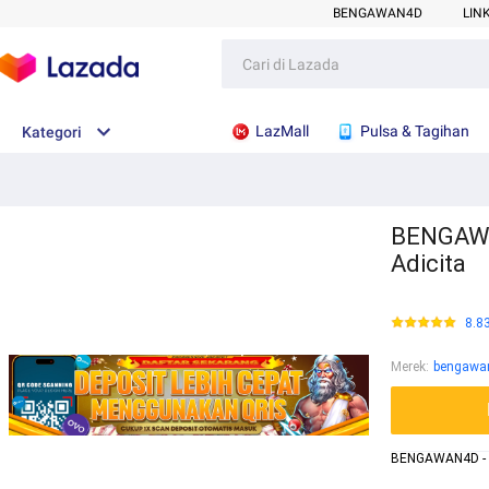
BENGAWAN4D
LIN
LazMall
Pulsa & Tagihan
Kategori
BENGAWAN
Adicita
8.8
Merek
:
bengawa
BENGAWAN4D -