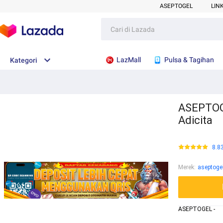
ASEPTOGEL
LIN
LazMall
Pulsa & Tagihan
Kategori
ASEPTOGE
Adicita
8.8
Merek
:
aseptoge
ASEPTOGEL -