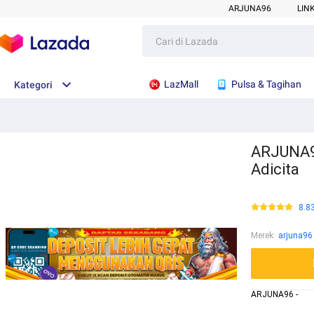
ARJUNA96
LIN
LazMall
Pulsa & Tagihan
Kategori
ARJUNA96
Adicita
8.8
Merek
:
arjuna96
ARJUNA96 -