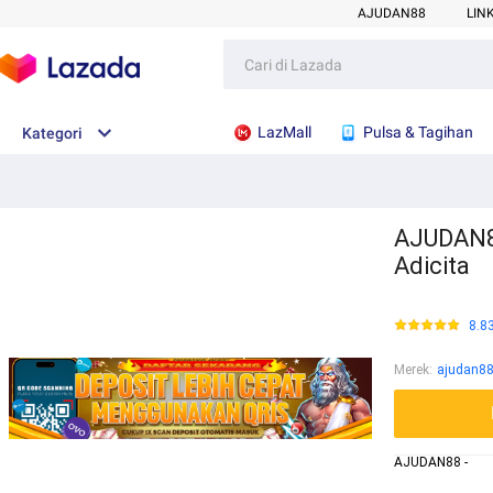
AJUDAN88
LIN
LazMall
Pulsa & Tagihan
Kategori
AJUDAN88
Adicita
8.8
Merek
:
ajudan8
AJUDAN88 -