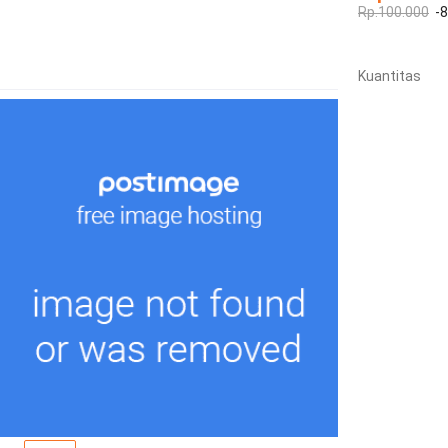
Rp.100.000
-
Kuantitas